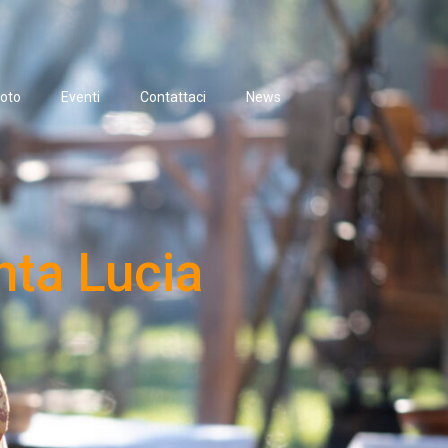
oto
Eventi
Contattaci
News
nta Lucia