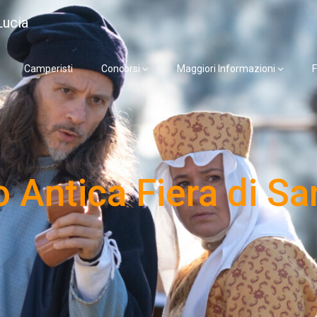
Lucia
Camperisti
Concorsi
Maggiori Informazioni
F
 Antica Fiera di Sa