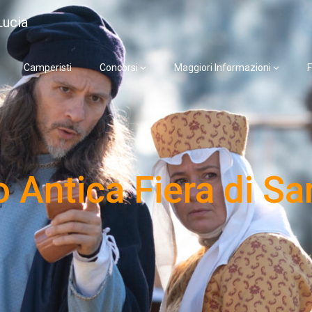
Lucia
Camperisti
Concorsi
Maggiori Informazioni
F
 Antica Fiera di Sa