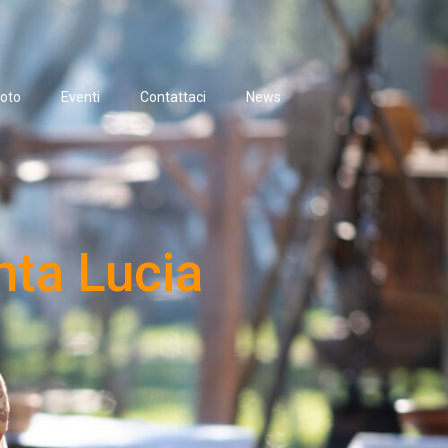
oto
Eventi
Contattaci
News
nta Lucia