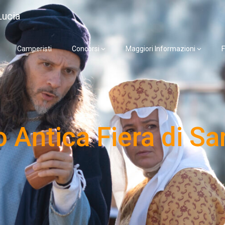
Lucia
Camperisti
Concorsi
Maggiori Informazioni
F
 Antica Fiera di Sa