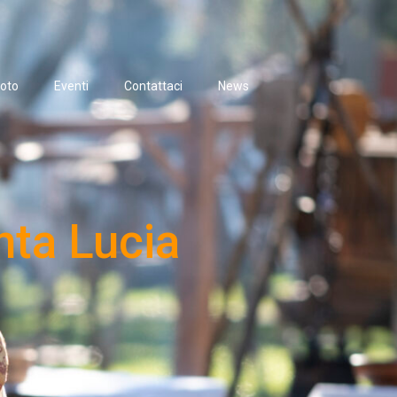
oto
Eventi
Contattaci
News
nta Lucia