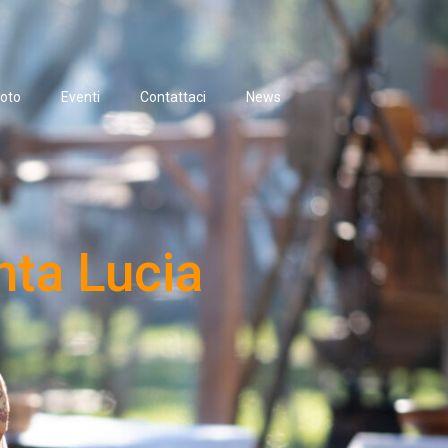
oto
Eventi
Contattaci
News
nta Lucia