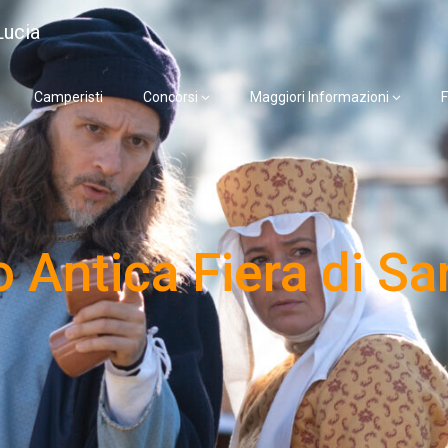
Lucia
Camperisti
Concorsi
Maggiori Informazioni
F
 Antica Fiera di Sa