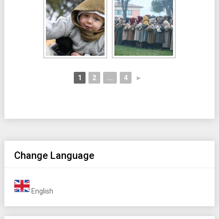
1
2
...
4
►
Change Language
English