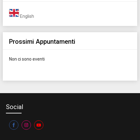
English
Prossimi Appuntamenti
Non ci sono eventi
Social
Share
Share
Share
on
on
on