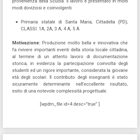
provenienza della Scuola. Il lavoro è presentato in molti
modi doviziosi e coinvolgenti.
Primaria statale di Santa Maria, Cittadella (PD),
CLASSI: 1A, 2A, 3 A, 4 A, 5 A.
Motivazione:
Produzione molto bella e innovativa che
fa rivivere importanti eventi della storia locale cittadina,
al termine di un attento lavoro di documentazione
storica; in evidenza la partecipazione coinvolta degli
studenti ed un rigore importante, considerata la giovane
età degli scolari. Il contributo degli insegnanti è stato
sicuramente determinante nell’eccellente risultato,
esito di una notevole complessità progettuale.
[wpdm_file id=4 desc=”true” ]