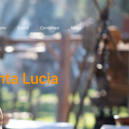
oto
Eventi
Contattaci
News
nta Lucia