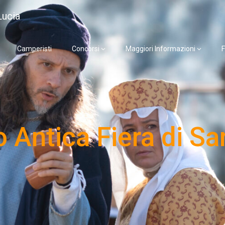
Lucia
Camperisti
Concorsi
Maggiori Informazioni
F
 Antica Fiera di Sa