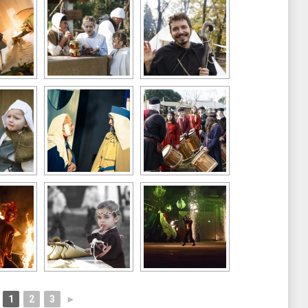
1
2
3
►