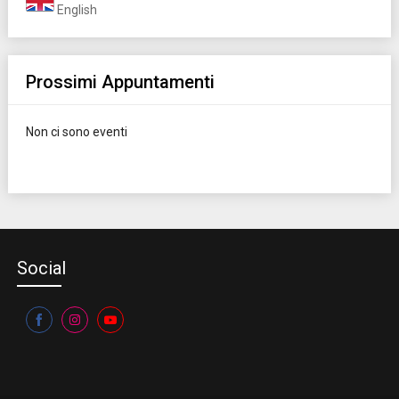
English
Prossimi Appuntamenti
Non ci sono eventi
Social
Share
Share
Share
on
on
on
Facebook
Instagram
YouTube